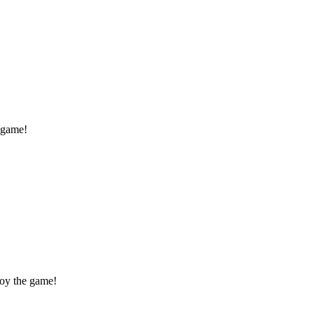
 game!
joy the game!