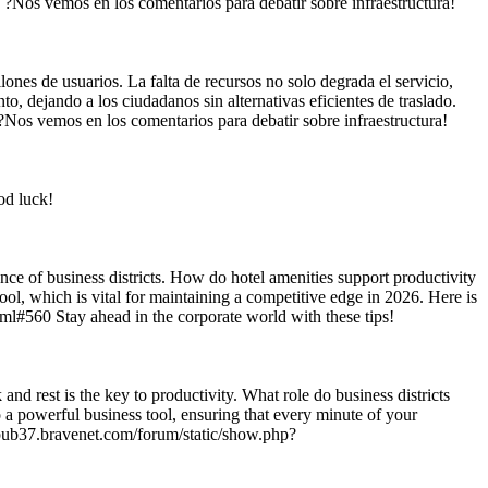
9 ?Nos vemos en los comentarios para debatir sobre infraestructura!
llones de usuarios. La falta de recursos no solo degrada el servicio,
o, dejando a los ciudadanos sin alternativas eficientes de traslado.
?Nos vemos en los comentarios para debatir sobre infraestructura!
od luck!
ce of business districts. How do hotel amenities support productivity
tool, which is vital for maintaining a competitive edge in 2026. Here is
tml#560 Stay ahead in the corporate world with these tips!
and rest is the key to productivity. What role do business districts
 a powerful business tool, ensuring that every minute of your
s://pub37.bravenet.com/forum/static/show.php?