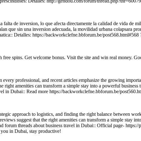
 imprescindibles: Detalles: http://gendou.com/forum/thread.php?thr=6007
a falta de inversion, lo que afecta directamente la calidad de vida de mi
lan que sin una inversion adecuada, la movilidad urbana colapsara pront
matica:: Detalles: https://backworkclefne.bbforum.be/post568.html#568 
 free spins. Get welcome bonus. Visit the site and win real money. Go
every professional, and recent articles emphasize the growing importan
the right amenities can transform a simple stay into a powerful business 
travel in Dubai:: Read more https://backworkclefne.bbforum.be/post560.h
ategic approach to logistics, and finding the right balance between work 
eviews suggest that the right amenities can transform a simple stay into
es and forum threads about business travel in Dubai:: Official page- http
 in Dubai, stay productive!