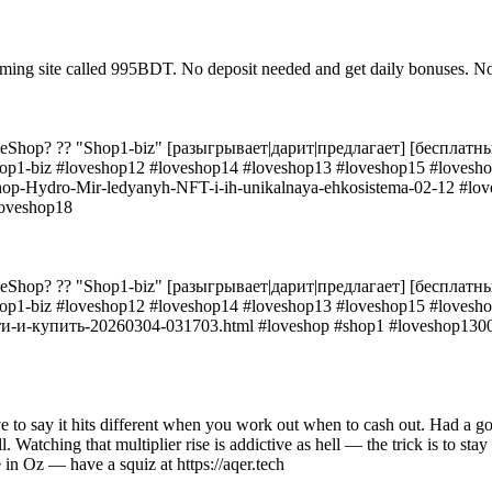
h gaming site called 995BDT. No deposit needed and get daily bonuses. N
eShop? ?? "Shop1-biz" [разыгрывает|дарит|предлагает] [беспла
hop1-biz #loveshop12 #loveshop14 #loveshop13 #loveshop15 #loves
shop-Hydro-Mir-ledyanyh-NFT-i-ih-unikalnaya-ehkosistema-02-12 #lo
loveshop18
eShop? ?? "Shop1-biz" [разыгрывает|дарит|предлагает] [беспла
hop1-biz #loveshop12 #loveshop14 #loveshop13 #loveshop15 #loves
айти-и-купить-20260304-031703.html #loveshop #shop1 #loveshop1300
 to say it hits different when you work out when to cash out. Had a g
 Watching that multiplier rise is addictive as hell — the trick is to st
re in Oz — have a squiz at https://aqer.tech