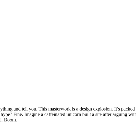
erything and tell you. This masterwork is a design explosion. It’s pack
hype? Fine. Imagine a caffeinated unicorn built a site after arguing wit
ed. Boom.