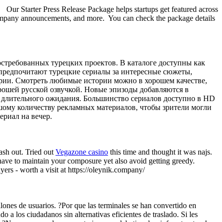
. Our Starter Press Release Package helps startups get featured across
company announcements, and more. You can check the package details
остребованных турецких проектов. В каталоге доступны как
предпочитают турецкие сериалы за интересные сюжеты,
ерии. Смотреть любимые истории можно в хорошем качестве,
орошей русской озвучкой. Новые эпизоды добавляются в
з длительного ожидания. Большинство сериалов доступно в HD
ьшому количеству рекламных материалов, чтобы зрители могли
ериал на вечер.
ash out. Tried out
Vegazone casino
this time and thought it was najs.
 have to maintain your composure yet also avoid getting greedy.
yers - worth a visit at https://oleynik.company/
illones de usuarios. ?Por que las terminales se han convertido en
 a los ciudadanos sin alternativas eficientes de traslado. Si les