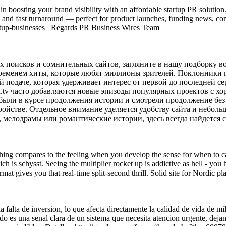
n boosting your brand visibility with an affordable startup PR solution
e, and fast turnaround — perfect for product launches, funding news, 
startup-businesses Regards PR Business Wires Team
х поисков и сомнительных сайтов, загляните в нашу подборку в
временем хиты, которые любят миллионы зрителей. Поклонники 
подаче, которая удерживает интерес от первой до последней с
n.tv часто добавляются новые эпизоды популярных проектов с х
 были в курсе продолжения истории и смотрели продолжение бе
ройстве. Отдельное внимание уделяется удобству сайта и небол
 мелодрамы или романтические истории, здесь всегда найдется с
othing compares to the feeling when you develop the sense for when to c
 is schysst. Seeing the multiplier rocket up is addictive as hell - you
t gives you that real-time split-second thrill. Solid site for Nordic pla
la falta de inversion, lo que afecta directamente la calidad de vida de m
o es una senal clara de un sistema que necesita atencion urgente, dejando