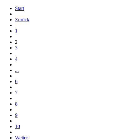
Start
Zurück
1
2
3
4
...
6
7
8
9
10
Weiter