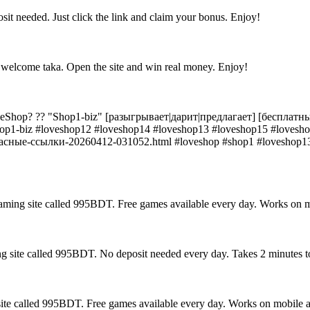
t needed. Just click the link and claim your bonus. Enjoy!
 welcome taka. Open the site and win real money. Enjoy!
eShop? ?? "Shop1-biz" [разыгрывает|дарит|предлагает] [беспла
shop1-biz #loveshop12 #loveshop14 #loveshop13 #loveshop15 #loves
запасные-ссылки-20260412-031052.html #loveshop #shop1 #loveshop1
 gaming site called 995BDT. Free games available every day. Works on m
g site called 995BDT. No deposit needed every day. Takes 2 minutes to 
g site called 995BDT. Free games available every day. Works on mobile 