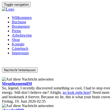
Toggle navigation
Willkommen
Buchung
Beratungen
Preise
Arbeitsweise
Shop
Kontakt
Gästebuch
Impressum
Nachricht hinterlassen
MropfizzsuemiIM
So, legend, I recently discovered something so cool, I had to stop ev
energy. Still don’t believe me? Alright,
go look right here
! Need more 
and bookmark it forever. Because no lie, this is what your brain crav
Freitag, 19. Juni 2026 02:35