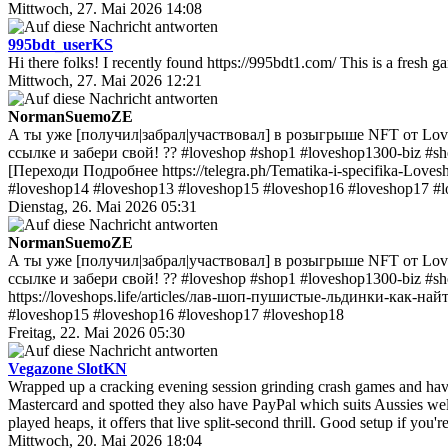
Mittwoch, 27. Mai 2026 14:08
995bdt_userKS
Hi there folks! I recently found https://995bdt1.com/ This is a fres
Mittwoch, 27. Mai 2026 12:21
NormanSuemoZE
А ты уже [получил|забрал|участвовал] в розыгрыше NFT от Lov
ссылке и забери свой! ?? #loveshop #shop1 #loveshop1300-biz #s
[Переходи Подробнее https://telegra.ph/Tematika-i-specifika-Love
#loveshop14 #loveshop13 #loveshop15 #loveshop16 #loveshop17 #
Dienstag, 26. Mai 2026 05:31
NormanSuemoZE
А ты уже [получил|забрал|участвовал] в розыгрыше NFT от Lov
ссылке и забери свой! ?? #loveshop #shop1 #loveshop1300-biz #s
https://loveshops.life/articles/лав-шоп-пушистые-льдинки-как-н
#loveshop15 #loveshop16 #loveshop17 #loveshop18
Freitag, 22. Mai 2026 05:30
Vegazone SlotKN
Wrapped up a cracking evening session grinding crash games and have
Mastercard and spotted they also have PayPal which suits Aussies well.
played heaps, it offers that live split-second thrill. Good setup if you'
Mittwoch, 20. Mai 2026 18:04