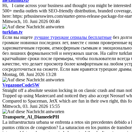
alexadmitDD
Hi, I came across your business and thought you might be interested i
500+ media outlets with SEO-friendly distribution, branded coverag
here: https: prbusinesswires.com/starter-press-release-package-for-
Mittwoch, 10. Juni 2026 00:46
turkfan.tv
Если вы ищете
лучшие турецкие сериалы бесплатные
без долги
громкие новинки последних лет, вместе с ними проверенные 
харизматичным героям, атмосферным съемкам и эмоциональной 
без лишних формальностей и ненужных шагов. На сайте turkfa
кратчайшие сроки после премьеры, чтобы пользователи всегда
качестве, что делает просмотр более комфортным на любом уст
сосредоточиться на сюжете. Если вам нравятся турецкие драмы,
Montag, 08. Juni 2026 13:28
VegazoneCodeSW
Straight off a absolute session locking in on classic crash and man n
Topped up using Mastercard and noticed they also accept Neosurf which
Compared to Spaceman, JetX which are fun in their own right, this forma
Mittwoch, 03. Juni 2026 15:55
Transporte_Al_DiameelePH
La infraestructura urbana se enfrenta a retos sin precedentes debido a 
puntos criticos de congestion? La saturacion en los puntos de transbord