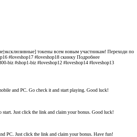
тные|эксклюзивные] токены всем новым участникам! Переходи по
hop16 #loveshop17 #loveshop18 скинку Подробнее
300-biz #shop1-biz #loveshop12 #loveshop14 #loveshop13
obile and PC. Go check it and start playing. Good luck!
start. Just click the link and claim your bonus. Good luck!
and PC. Just click the link and claim your bonus. Have fun!