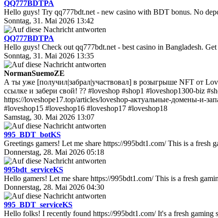
QQ777BDTPA
Hello guys! Try qq777bdt.net - new casino with BDT bonus. No deposi
Sonntag, 31. Mai 2026 13:42
QQ777BDTPA
Hello guys! Check out qq777bdt.net - best casino in Bangladesh. Get
Sonntag, 31. Mai 2026 13:35
NormanSuemoZE
А ты уже [получил|забрал|участвовал] в розыгрыше NFT от Lov
ссылке и забери свой! ?? #loveshop #shop1 #loveshop1300-biz #
https://loveshope17.top/articles/loveshop-актуальные-домены-и-
#loveshop15 #loveshop16 #loveshop17 #loveshop18
Samstag, 30. Mai 2026 13:07
995_BDT_botKS
Greetings gamers! Let me share https://995bdt1.com/ This is a fresh
Donnerstag, 28. Mai 2026 05:18
995bdt_serviceKS
Hello gamers! Let me share https://995bdt1.com/ This is a fresh gamin
Donnerstag, 28. Mai 2026 04:30
995_BDT_serviceKS
Hello folks! I recently found https://995bdt1.com/ It's a fresh gamin