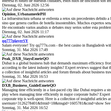
interesa el futuro de nuestras ciudades, estos hilos de discusion son
Dienstag, 02. Juni 2026 12:56
Opinion_UrbanameelePH
La infraestructura urbana se enfrenta a retos sin precedentes debido a l
sino que genera cuellos de botella insostenibles. Muchos expertos sena
He encontrado varios analisis и debates muy serios sobre esta proble
Dienstag, 02. Juni 2026 11:17
qq777playerSY
Salam everyone! Try qq777n.com - the best casino in Bangladesh with
Sonntag, 31. Mai 2026 17:49
Peak_DXB_StaysEmeteQO
Dubai is a global business hub that demands maximum efficiency from 
according to the latest industry insights? Expert reviews suggest that 
a collection of insightful articles and forum threads about business 
Sonntag, 31. Mai 2026 16:53
DXB_Business_GuideEmeteQO
Managing time efficiently in a fast-paced city like Dubai requires a str
play when managing time efficiently in major corporate hubs? Expert r
corporate trip is well-spent. Here is a collection of insightful articl
usernum=3126278401&frmid=18&msgid=1605781&cmd=show See you
Sonntag, 31. Mai 2026 16:52