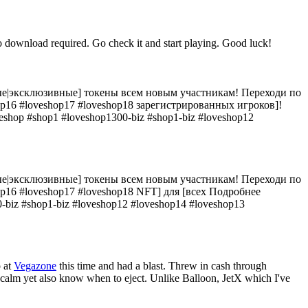
o download required. Go check it and start playing. Good luck!
тные|эксклюзивные] токены всем новым участникам! Переходи по
hop16 #loveshop17 #loveshop18 зарегистрированных игроков]!
veshop #shop1 #loveshop1300-biz #shop1-biz #loveshop12
тные|эксклюзивные] токены всем новым участникам! Переходи по
hop16 #loveshop17 #loveshop18 NFT] для [всех Подробнее
-biz #shop1-biz #loveshop12 #loveshop14 #loveshop13
o at
Vegazone
this time and had a blast. Threw in cash through
ay calm yet also know when to eject. Unlike Balloon, JetX which I've