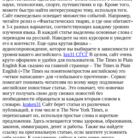
науке, технологиях, спорте, путешествиях и пр. Кроме того,
можете быстро найти интересующую тему, используя теги.
Сайт еженедельно освещает множество событий. Например,
читайте релиз о «Фантастических тварях, и где они обитают»
в 3-х разных вариантах, соответствующих каждому уровню
изучения языка. В каждой статье выделены основные слова с
переводом на русский. Наведите на них курсором и увидите
его в контексте. Еще одна крутая фишка –
аудиосопровождение, которое вы выбираете в зависимости от
уровня вашего английского.
kra31 СЃСЃ
В целом, сайт очень
круто оформлен и удобен для пользователя. The Times in Plain
English Как сказано на главной странице – The Times in Plain
English («The Times на понятном/простом английском) это
«четкое написание» для «глобального прочтения». Сервис
помогает понимать читателям по всему миру подлинные
английские новостные статьи. Это означает, что новички
могут получать свою дозу свежих новостей без
необходимости обращаться за каждым вторым словом к
словарю.
kraken31
Сайт берет статьи из различных
публикаций, в том числе и The New York Times, и
переписывает их, используя простые слова и короткие
предложения. Здесь освещаются темы здоровья, образования,
законов, иммиграции, денег и работы. Также вы найдете
ссылку на оригинальную статью, если захотите усложнить
себе задачу. К сожалению, сейчас в сети очень много