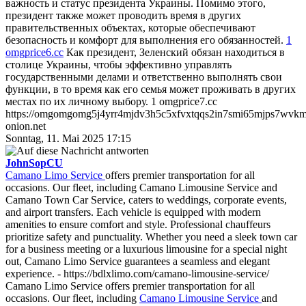
важность и статус президента Украины. Помимо этого,
президент также может проводить время в других
правительственных объектах, которые обеспечивают
безопасность и комфорт для выполнения его обязанностей.
1
omgprice6.cc
Как президент, Зеленский обязан находиться в
столице Украины, чтобы эффективно управлять
государственными делами и ответственно выполнять свои
функции, в то время как его семья может проживать в других
местах по их личному выбору. 1 omgprice7.cc
https://omgomgomg5j4yrr4mjdv3h5c5xfvxtqqs2in7smi65mjps7wvk
onion.net
Sonntag, 11. Mai 2025 17:15
JohnSopCU
Camano Limo Service
offers premier transportation for all
occasions. Our fleet, including Camano Limousine Service and
Camano Town Car Service, caters to weddings, corporate events,
and airport transfers. Each vehicle is equipped with modern
amenities to ensure comfort and style. Professional chauffeurs
prioritize safety and punctuality. Whether you need a sleek town car
for a business meeting or a luxurious limousine for a special night
out, Camano Limo Service guarantees a seamless and elegant
experience. - https://bdlxlimo.com/camano-limousine-service/
Camano Limo Service offers premier transportation for all
occasions. Our fleet, including
Camano Limousine Service
and