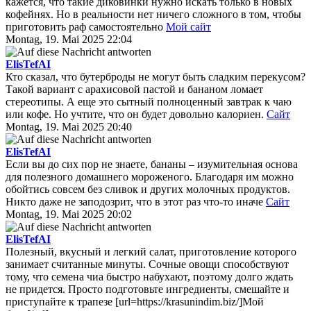
кажется, что такие диковинки нужно искать только в новых
кофейнях. Но в реальности нет ничего сложного в том, чтобы
приготовить раф самостоятельно
Мой сайт
Montag, 19. Mai 2025 22:04
ElisTefAI
Кто сказал, что бутерброды не могут быть сладким перекусом?
Такой вариант с арахисовой пастой и бананом ломает
стереотипы. А еще это сытный полноценный завтрак к чаю
или кофе. Но учтите, что он будет довольно калориен.
Сайт
Montag, 19. Mai 2025 20:40
ElisTefAI
Если вы до сих пор не знаете, бананы – изумительная основа
для полезного домашнего мороженого. Благодаря им можно
обойтись совсем без сливок и других молочных продуктов.
Никто даже не заподозрит, что в этот раз что-то иначе
Сайт
Montag, 19. Mai 2025 20:02
ElisTefAI
Полезный, вкусный и легкий салат, приготовление которого
занимает считанные минуты. Сочные овощи способствуют
тому, что семена чиа быстро набухают, поэтому долго ждать
не придется. Просто подготовьте ингредиенты, смешайте и
приступайте к трапезе [url=https://krasunindim.biz/]Мой