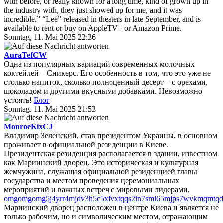
with before, or really known for a long time, kind of grown up in
the industry with, they just showed up for me, and it was
incredible.” “Lee” released in theaters in late September, and is
available to rent or buy on AppleTV+ or Amazon Prime.
Sonntag, 11. Mai 2025 22:36
AuraTefCW
Одна из популярных вариаций современных молочных
коктейлей – Сникерс. Его особенность в том, что это уже не
столько напиток, сколько полноценный десерт – с орехами,
шоколадом и другими вкусными добавками. Невозможно
устоять!
Блог
Sonntag, 11. Mai 2025 21:53
MonroeKixCJ
Владимир Зеленский, став президентом Украины, в основном
проживает в официальной резиденции в Киеве.
Президентская резиденция располагается в здании, известном
как Мариинский дворец. Это историческая и культурная
жемчужина, служащая официальной резиденцией главы
государства и местом проведения церемониальных
мероприятий и важных встреч с мировыми лидерами.
omgomgomg5j4yrr4mjdv3h5c5xfvxtqqs2in7smi65mjps7wvkmqmtqd
Мариинский дворец расположен в центре Киева и является не
только рабочим, но и символическим местом, отражающим