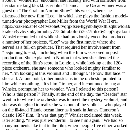
about a “wonderful” encounter she recently had with someone from
her star-making blockbuster film “Titanic.” The Oscar winner was a
guest on “The Graham Norton Show” this week, where she
discussed her new film “Lee,” in which she plays the fashion model-
turned-war photographer Lee Miller from the World War II era.
https://kraken5af44k24fwzohe6fvqfgxfsee4lgydb3ayzkfhlzqhuwlo33
kraken3yvbvzmhytnrnuhsy772i6dfobofu652e27f5hx6y5cpj7rgyd.on
Winslet recounted that while she had previously executive produced
a number of her projects, “Lee” was the first movie where she
served as a full-on producer. That required her involvement from
“beginning to end,” including when the film was scored in post-
production. She explained to Norton that when she attended the
recording of the film’s score in London, while looking at the 120-
piece orchestra, she saw someone who looked mighty familiar to
her. “I’m looking at this violinist and I thought, ‘I know that face!’”
she said. At one point, other musicians in the orchestra pointed to
him while mouthing, “It’s him!” to her, and it continued to nag at
Winslet, prompting her to wonder, “Am I related to this person?
Who is this person?” Finally, at the end of the day, the “Reader” star
went in to where the orchestra was to meet the mystery violinist, and
she was delighted to realize he was one of the violinists who played
on the ill-fated Titanic ocean liner as it sank in James Cameron’s
classic 1997 film. “It was that guy!” Winslet exclaimed this week,
later adding, “it was just wonderful” to see him again. “We had so
many moments like that in the film, where people I’ve either worked