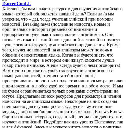
DarrenConLL
Хотелось бы вам владеть ресурсом для изучения английского
языка, который обновляется каждый день? Если да (а мы
уверены, что – да), тогда учите английский при помощи
новостей! Breaking news (последние новости), новые и
оригинальные истории привлекают внимание и
одновременно улучшают ваши знания английского. Они
познакомят вас с важной повседневной лексикой и помогут
лучше освоить структуру английского предложения. Кроме
того, изучение новостей на английском может помочь в
общении с носителями языка. Когда вы будете знать, что
происходит в мире, в котором они живут, сможете лучше
говорить на их языке. А еще всегда будет о чем поговорить!
Вам точно понравится удобство изучения английского с
помощью новостей, чтения статей в интернете,
прослушивания новостных подкастов или просмотра роликов
в приложении в любое удобное время и в любом месте. И мы
не будем ограничиваться только роликами с субтитрами на
ютубе. Предлагаем список ресурсов для просмотра и чтения
новостей на английском языке. Некоторые из них созданы
специально для изучающих язык, другие – аутентичные
медиа, давно полюбившиеся носителям языка. E-news E-news
Один из новых ресурсов, созданный специально для тех, кто
изучает английский. Подойдет как для уровня Elementary, так
и для Advanced. Здесь вы можете читать новости о политике,