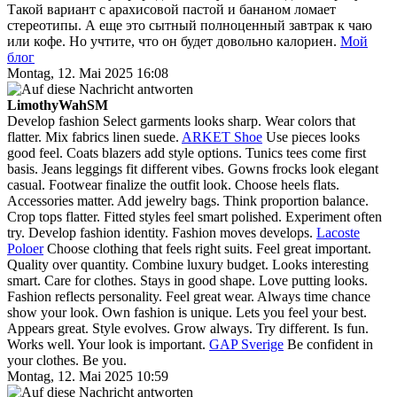
Такой вариант с арахисовой пастой и бананом ломает
стереотипы. А еще это сытный полноценный завтрак к чаю
или кофе. Но учтите, что он будет довольно калориен.
Мой
блог
Montag, 12. Mai 2025 16:08
LimothyWahSM
Develop fashion Select garments looks sharp. Wear colors that
flatter. Mix fabrics linen suede.
ARKET Shoe
Use pieces looks
good feel. Coats blazers add style options. Tunics tees come first
basis. Jeans leggings fit different vibes. Gowns frocks look elegant
casual. Footwear finalize the outfit look. Choose heels flats.
Accessories matter. Add jewelry bags. Think proportion balance.
Crop tops flatter. Fitted styles feel smart polished. Experiment often
try. Develop fashion identity. Fashion moves develops.
Lacoste
Poloer
Choose clothing that feels right suits. Feel great important.
Quality over quantity. Combine luxury budget. Looks interesting
smart. Care for clothes. Stays in good shape. Love putting looks.
Fashion reflects personality. Feel great wear. Always time chance
show your look. Own fashion is unique. Lets you feel your best.
Appears great. Style evolves. Grow always. Try different. Is fun.
Works well. Your look is important.
GAP Sverige
Be confident in
your clothes. Be you.
Montag, 12. Mai 2025 10:59