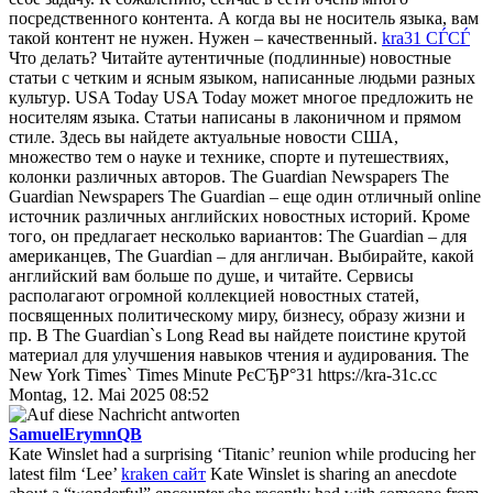
посредственного контента. А когда вы не носитель языка, вам
такой контент не нужен. Нужен – качественный.
kra31 СЃСЃ
Что делать? Читайте аутентичные (подлинные) новостные
статьи с четким и ясным языком, написанные людьми разных
культур. USA Today USA Today может многое предложить не
носителям языка. Статьи написаны в лаконичном и прямом
стиле. Здесь вы найдете актуальные новости США,
множество тем о науке и технике, спорте и путешествиях,
колонки различных авторов. The Guardian Newspapers The
Guardian Newspapers The Guardian – еще один отличный online
источник различных английских новостных историй. Кроме
того, он предлагает несколько вариантов: The Guardian – для
американцев, The Guardian – для англичан. Выбирайте, какой
английский вам больше по душе, и читайте. Сервисы
располагают огромной коллекцией новостных статей,
посвященных политическому миру, бизнесу, образу жизни и
пр. В The Guardian`s Long Read вы найдете поистине крутой
материал для улучшения навыков чтения и аудирования. The
New York Times` Times Minute РєСЂР°31 https://kra-31c.cc
Montag, 12. Mai 2025 08:52
SamuelErymnQB
Kate Winslet had a surprising ‘Titanic’ reunion while producing her
latest film ‘Lee’
kraken сайт
Kate Winslet is sharing an anecdote