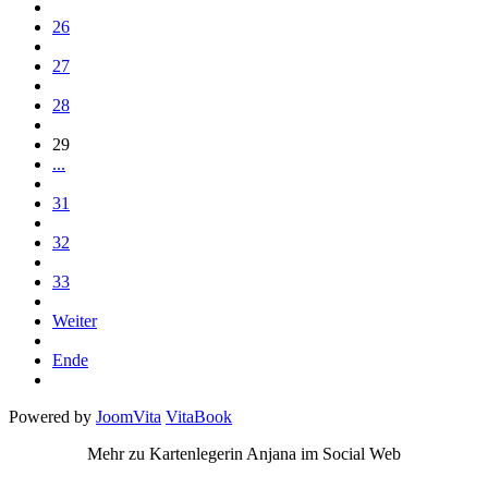
26
27
28
29
...
31
32
33
Weiter
Ende
Powered by
JoomVita
VitaBook
Mehr zu Kartenlegerin Anjana im Social Web